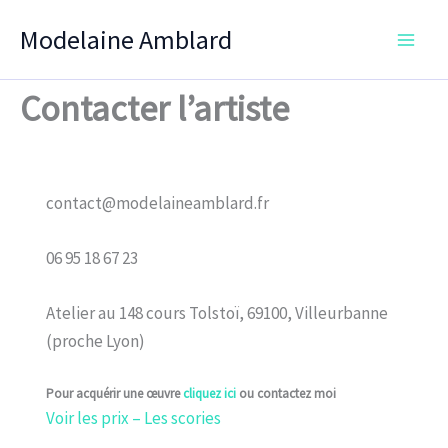
Aller
Modelaine Amblard
au
contenu
Contacter l’artiste
contact@modelaineamblard.fr
06 95 18 67 23
Atelier au 148 cours Tolstoï, 69100, Villeurbanne
(proche Lyon)
Pour acquérir une œuvre
cliquez ici
ou contactez moi
Voir les prix – Les scories