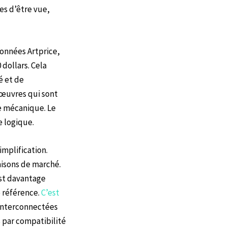
es d’être vue,
onnées Artprice,
dollars. Cela
é et de
 œuvres qui sont
e mécanique. Le
e logique.
implification.
raisons de marché.
est davantage
 référence.
C’est
 interconnectées
s par compatibilité