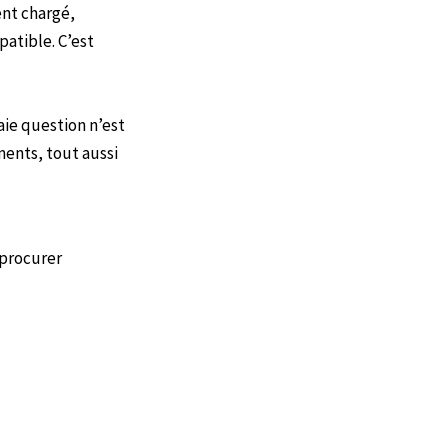
ent chargé,
atible. C’est
aie question n’est
ments, tout aussi
 procurer