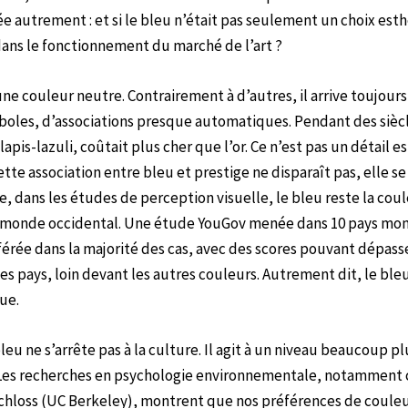
e autrement : et si le bleu n’était pas seulement un choix est
dans le fonctionnement du marché de l’art ?
une couleur neutre. Contrairement à d’autres, il arrive toujour
mboles, d’associations presque automatiques. Pendant des sièc
apis-lazuli, coûtait plus cher que l’or. Ce n’est pas un détail e
Cette association entre bleu et prestige ne disparaît pas, elle s
, dans les études de perception visuelle, le bleu reste la coul
 monde occidental. Une étude YouGov menée dans 10 pays mon
férée dans la majorité des cas, avec des scores pouvant dépasse
es pays, loin devant les autres couleurs. Autrement dit, le ble
ue.
leu ne s’arrête pas à la culture. Il agit à un niveau beaucoup plu
 Les recherches en psychologie environnementale, notamment 
chloss (UC Berkeley), montrent que nos préférences de couleur