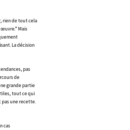
 rien de tout cela
e œuvre.” Mais
tiquement
sant. La décision
 tendances, pas
arcours de
 une grande partie
iles, tout ce qui
st pas une recette.
n cas