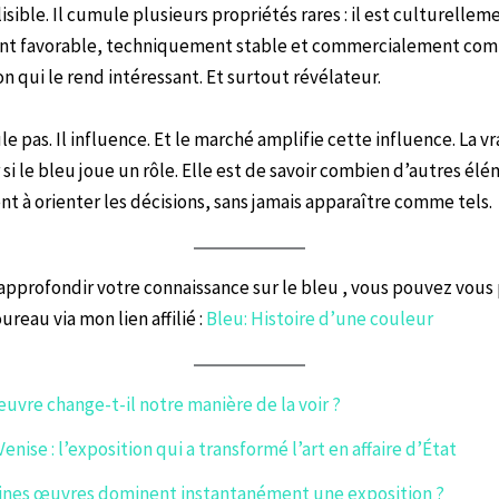
isible. Il cumule plusieurs propriétés rares : il est culturellem
t favorable, techniquement stable et commercialement comp
n qui le rend intéressant. Et surtout révélateur.
e pas. Il influence. Et le marché amplifie cette influence. La vr
 si le bleu joue un rôle. Elle est de savoir combien d’autres élé
ent à orienter les décisions, sans jamais apparaître comme tels.
 approfondir votre connaissance sur le bleu , vous pouvez vous
reau via mon lien affilié :
Bleu: Histoire d’une couleur
œuvre change-t-il notre manière de la voir ?
enise : l’exposition qui a transformé l’art en affaire d’État
ines œuvres dominent instantanément une exposition ?