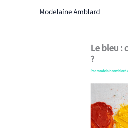
Aller
Modelaine Amblard
au
contenu
Le bleu :
?
Par
modelaineamblard.