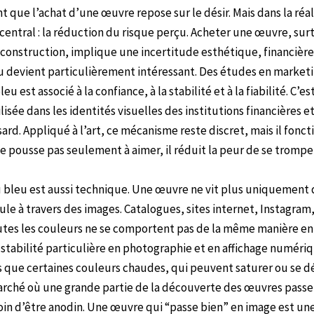
 que l’achat d’une œuvre repose sur le désir. Mais dans la réal
 central : la réduction du risque perçu. Acheter une œuvre, su
construction, implique une incertitude esthétique, financière 
eu devient particulièrement intéressant. Des études en marketi
 est associé à la confiance, à la stabilité et à la fiabilité. C’est
ilisée dans les identités visuelles des institutions financières 
sard. Appliqué à l’art, ce mécanisme reste discret, mais il fon
ne pousse pas seulement à aimer, il réduit la peur de se tromper
u bleu est aussi technique. Une œuvre ne vit plus uniquement
cule à travers des images. Catalogues, sites internet, Instagram,
toutes les couleurs ne se comportent pas de la même manière en
tabilité particulière en photographie et en affichage numériq
 que certaines couleurs chaudes, qui peuvent saturer ou se d
arché où une grande partie de la découverte des œuvres passe
loin d’être anodin. Une œuvre qui “passe bien” en image est u