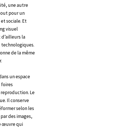
ité, une autre
rtout pour un
et sociale. Et
ng visuel
 d’ailleurs la
et technologiques.
ctionne de la même
.
 dans un espace
 foires
 reproduction. Le
ue. Il conserve
éformer selon les
 par des images,
ne œuvre qui