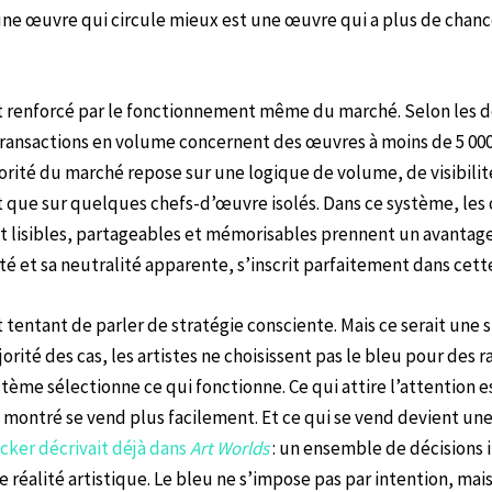
 une œuvre qui circule mieux est une œuvre qui a plus de chanc
renforcé par le fonctionnement même du marché. Selon les d
transactions en volume concernent des œuvres à moins de 5 000 
jorité du marché repose sur une logique de volume, de visibilit
ôt que sur quelques chefs-d’œuvre isolés. Dans ce système, les
nt lisibles, partageables et mémorisables prennent un avantag
lité et sa neutralité apparente, s’inscrit parfaitement dans cett
it tentant de parler de stratégie consciente. Mais ce serait une s
orité des cas, les artistes ne choisissent pas le bleu pour des 
stème sélectionne ce qui fonctionne. Ce qui attire l’attention 
 montré se vend plus facilement. Et ce qui se vend devient une
ker décrivait déjà dans
Art Worlds
: un ensemble de décisions
 réalité artistique. Le bleu ne s’impose pas par intention, mai