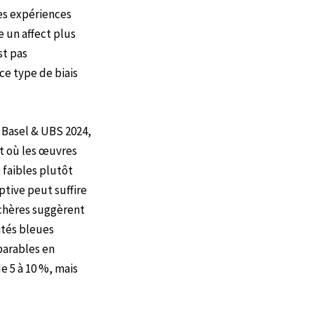
des expériences
 un affect plus
st pas
ce type de biais
t Basel & UBS 2024,
nt où les œuvres
 faibles plutôt
tive peut suffire
nchères suggèrent
ités bleues
parables en
e 5 à 10 %, mais