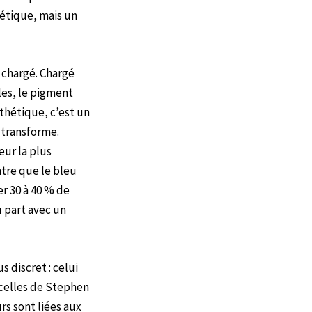
hétique, mais un
s chargé. Chargé
les, le pigment
sthétique, c’est un
e transforme.
eur la plus
tre que le bleu
r 30 à 40 % de
u part avec un
s discret : celui
celles de Stephen
s sont liées aux