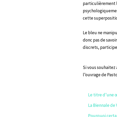
particulièrement l
psychologiquemen
cette superpositio
Le bleu ne manipul
donc pas de savoir
discrets, particip
Si vous souhaitez
l’ouvrage de Pastou
Le titre d’une 
La Biennale de V
Pourquoi certa