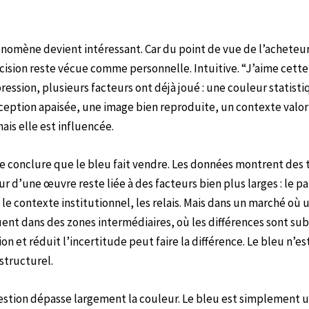
énomène devient intéressant. Car du point de vue de l’acheteur,
décision reste vécue comme personnelle. Intuitive. “J’aime cett
ression, plusieurs facteurs ont déjà joué : une couleur statis
eption apaisée, une image bien reproduite, un contexte valori
ais elle est influencée.
de conclure que le bleu fait vendre. Les données montrent des
eur d’une œuvre reste liée à des facteurs bien plus larges : le p
é, le contexte institutionnel, les relais. Mais dans un marché où
ent dans des zones intermédiaires, où les différences sont subt
ion et réduit l’incertitude peut faire la différence. Le bleu n’e
structurel.
estion dépasse largement la couleur. Le bleu est simplement u