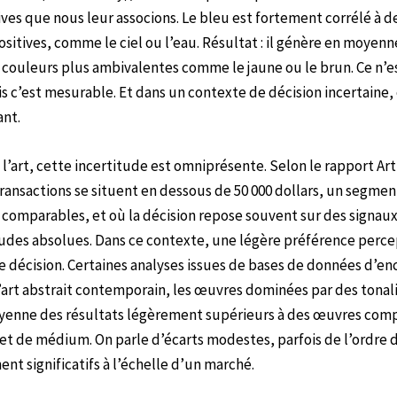
ves que nous leur associons. Le bleu est fortement corrélé à 
tives, comme le ciel ou l’eau. Résultat : il génère en moyenne
 couleurs plus ambivalentes comme le jaune ou le brun. Ce n’e
s c’est mesurable. Et dans un contexte de décision incertaine, 
nt.
l’art, cette incertitude est omniprésente. Selon le rapport Ar
ransactions se situent en dessous de 50 000 dollars, un segme
comparables, et où la décision repose souvent sur des signaux
tudes absolues. Dans ce contexte, une légère préférence percep
ne décision. Certaines analyses issues de bases de données d’e
art abstrait contemporain, les œuvres dominées par des tonal
yenne des résultats légèrement supérieurs à des œuvres com
t de médium. On parle d’écarts modestes, parfois de l’ordre d
ent significatifs à l’échelle d’un marché.