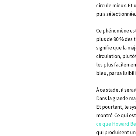
circule mieux. Et
puis sélectionnée.
Ce phénomène est 
plus de 90 % des 
signifie que la ma
circulation, plut
les plus facileme
bleu, par sa lisibi
À ce stade, il sera
Dans la grande maj
Et pourtant, le sy
montré. Ce qui est
ce que Howard Bec
qui produisent une