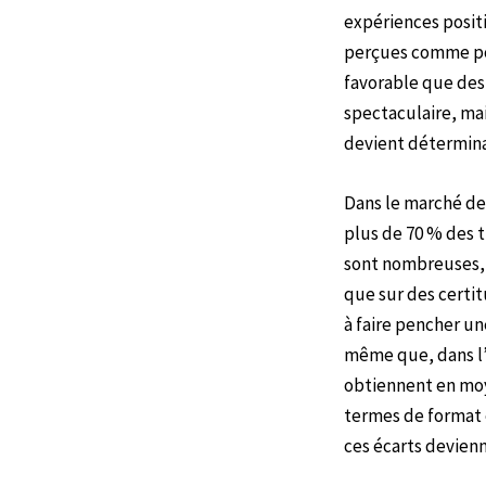
expériences positi
perçues comme posi
favorable que des
spectaculaire, mai
devient détermina
Dans le marché de 
plus de 70 % des t
sont nombreuses, 
que sur des certi
à faire pencher u
même que, dans l’
obtiennent en mo
termes de format e
ces écarts devienn